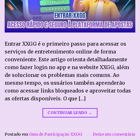
Entrar XXGG é o primeiro passo para acessar os
serviços de entretenimento online de forma
conveniente. Este artigo orienta detalhadamente
como fazer login no app e na website XXGG, além
de solucionar os problemas mais comuns. Ao
mesmo tempo, os usuários também aprenderão
como acessar links bloqueados e aproveitar todas
as ofertas disponíveis. O que […]
CONTINUAR LENDO
→
Postado em
Guia de Participação XXGG
Deixe um comentário