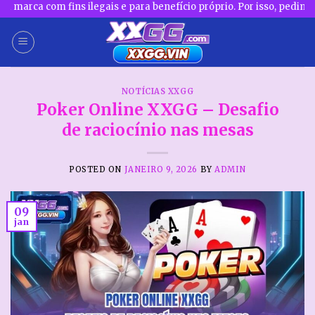
 fins ilegais e para benefício próprio. Por isso, pedimos que noss
Skip
to
content
NOTÍCIAS XXGG
Poker Online XXGG – Desafio
de raciocínio nas mesas
POSTED ON
JANEIRO 9, 2026
BY
ADMIN
09
jan