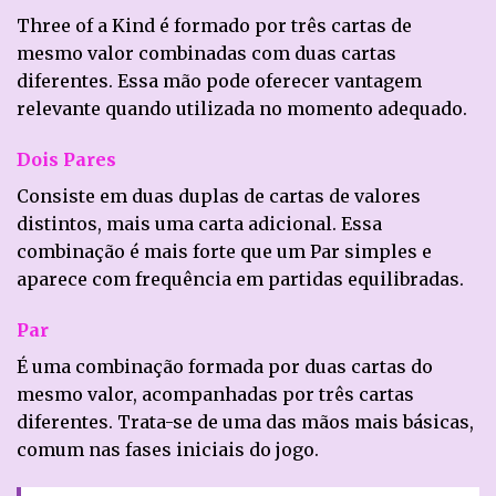
Three of a Kind é formado por três cartas de
mesmo valor combinadas com duas cartas
diferentes. Essa mão pode oferecer vantagem
relevante quando utilizada no momento adequado.
Dois Pares
Consiste em duas duplas de cartas de valores
distintos, mais uma carta adicional. Essa
combinação é mais forte que um Par simples e
aparece com frequência em partidas equilibradas.
Par
É uma combinação formada por duas cartas do
mesmo valor, acompanhadas por três cartas
diferentes. Trata-se de uma das mãos mais básicas,
comum nas fases iniciais do jogo.