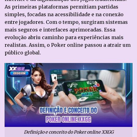
As primeiras plataformas permitiam partidas
simples, focadas na acessibilidade e na conexão
entre jogadores. Com o tempo, surgiram sistemas
mais seguros e interfaces aprimoradas. Essa
evolução abriu caminho para experiências mais
realistas. Assim, o Poker online passou a atrair um
público global.
Definição e conceito do Poker online XXGG