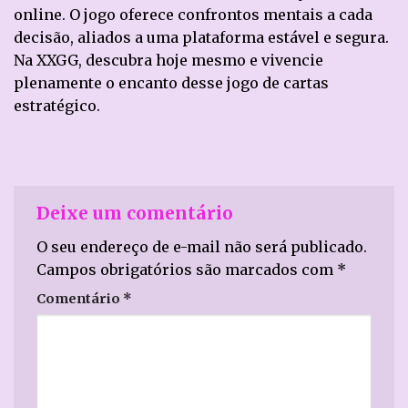
online. O jogo oferece confrontos mentais a cada
decisão, aliados a uma plataforma estável e segura.
Na XXGG, descubra hoje mesmo e vivencie
plenamente o encanto desse jogo de cartas
estratégico.
Deixe um comentário
O seu endereço de e-mail não será publicado.
Campos obrigatórios são marcados com
*
Comentário
*