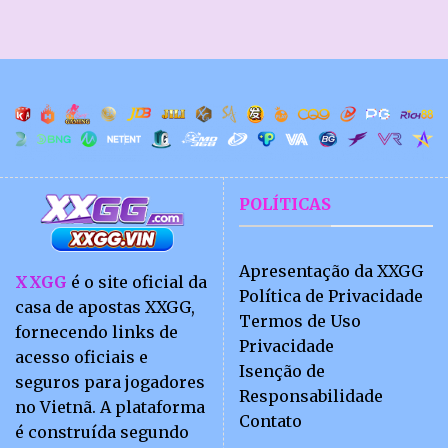
Cartas
Poker
Clássico
Online
Com
XXGG
Ritmo
–
Envolvente
Desafio
de
raciocínio
nas
mesas
POLÍTICAS
Apresentação da XXGG
XXGG
é o site oficial da
Política de Privacidade
casa de apostas XXGG,
Termos de Uso
fornecendo links de
Privacidade
acesso oficiais e
Isenção de
seguros para jogadores
Responsabilidade
no Vietnã. A plataforma
Contato
é construída segundo