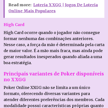
Read more:
Loteria XXGG | Jogos De Loteria
Online Mais Populares
High Card
High Card ocorre quando o jogador não consegue
formar nenhuma das combinações anteriores.
Nesse caso, a força da mão é determinada pela carta
de maior valor. É a mão mais fraca, mas ainda pode
gerar resultados inesperados quando aliada a uma
boa estratégia.
Principais variantes de Poker disponíveis
no XXGG
Poker Online XXGG não se limita a um único
formato, oferecendo diversas variantes para
atender diferentes preferências dos membros. Cada
modalidade possui características próprias quanto