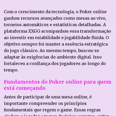
Com o crescimento da tecnologia, o Poker online
ganhou recursos avançados como mesas ao vivo,
torneios automáticos e estatísticas detalhadas. A
plataforma XXGG acompanhou essa transformação
ao investir em estabilidade e jogabilidade fluida. O
objetivo sempre foi manter a essência estratégica
do jogo clássico. Ao mesmo tempo, buscou-se
adaptar às exigências do ambiente digital. Isso
fortaleceu a confiança dos jogadores ao longo do
tempo.
Fundamentos do Poker online para quem
está começando
Antes de participar de uma mesa online, é
importante compreender os princípios
fundamentais que regem o game. Essas regras