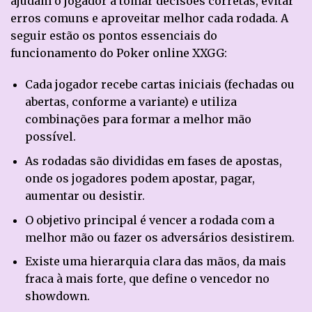
ajudam o jogador a tomar decisões corretas, evitar
erros comuns e aproveitar melhor cada rodada. A
seguir estão os pontos essenciais do
funcionamento do Poker online XXGG:
Cada jogador recebe cartas iniciais (fechadas ou
abertas, conforme a variante) e utiliza
combinações para formar a melhor mão
possível.
As rodadas são divididas em fases de apostas,
onde os jogadores podem apostar, pagar,
aumentar ou desistir.
O objetivo principal é vencer a rodada com a
melhor mão ou fazer os adversários desistirem.
Existe uma hierarquia clara das mãos, da mais
fraca à mais forte, que define o vencedor no
showdown.