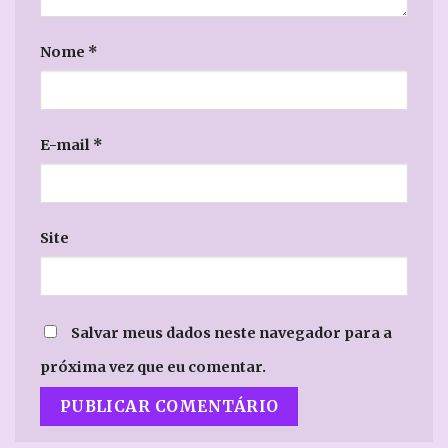
Nome
*
E-mail
*
Site
Salvar meus dados neste navegador para a
próxima vez que eu comentar.