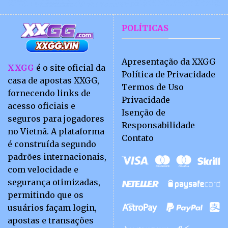
POLÍTICAS
Apresentação da XXGG
XXGG
é o site oficial da
Política de Privacidade
casa de apostas XXGG,
Termos de Uso
fornecendo links de
Privacidade
acesso oficiais e
Isenção de
seguros para jogadores
Responsabilidade
no Vietnã. A plataforma
Contato
é construída segundo
padrões internacionais,
com velocidade e
segurança otimizadas,
permitindo que os
usuários façam login,
apostas e transações