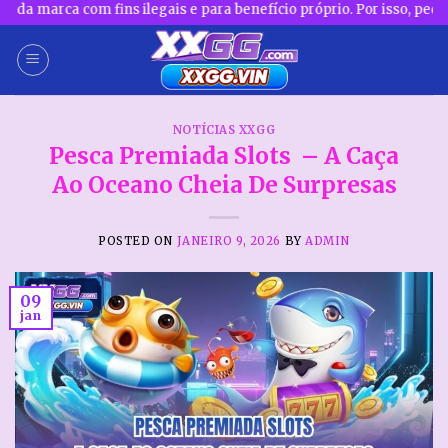
 com fins ilegais e para benefício próprio. Por isso, pedimos que 
Skip
to
content
NOTÍCIAS XXGG
Pesca Premiada Slots – A Caça
Ao Oceano Cheia De Surpresas
POSTED ON
JANEIRO 9, 2026
BY
ADMIN
09
jan