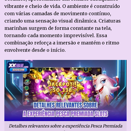
vibrante e cheio de vida. O ambiente é construído
com várias camadas de movimento contínuo,
criando uma sensação visual dinâmica. Criaturas
marinhas surgem de forma constante na tela,
tornando cada momento imprevisível. Essa
combinação reforça a imersão e mantém o ritmo
envolvente desde o início.
Detalhes relevantes sobre a experiência Pesca Premiada