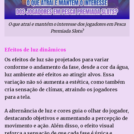
O que atrai e mantém o interesse dos jogadores em Pesca
Premiada Slots?
Efeitos de luz dinâmicos
Os efeitos de luz são projetados para variar
conforme o andamento da fase, desde a cor da água,
luz ambiente até efeitos ao atingir alvos. Essa
variação não só aumenta a estética, como também
cria sensação de clímax, atraindo os jogadores
para a tela.
A alternância de luz e cores guia o olhar do jogador,
destacando objetivos e aumentando a percepção de
movimento e ação. Além disso, o efeito visual
reforça a sensação de que cada fase é única e