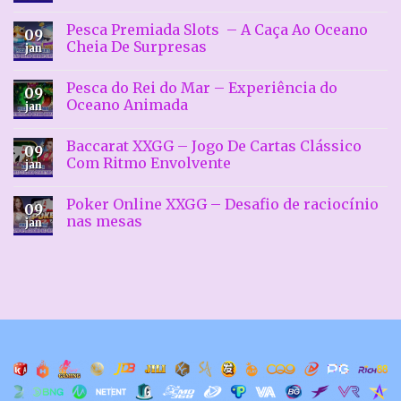
Nenhum
comentário
Pesca Premiada Slots – A Caça Ao Oceano
em
09
Loteria
Cheia De Surpresas
jan
Power
–
Nenhum
Ganhe
comentário
Pesca do Rei do Mar – Experiência do
Prêmios
em
09
Empolgantes
Pesca
Oceano Animada
jan
Fácil
Premiada
Slots
Nenhum
–
comentário
Baccarat XXGG – Jogo De Cartas Clássico
A
em
09
Caça
Pesca
Com Ritmo Envolvente
jan
Ao
do
Oceano
Rei
Nenhum
Cheia
do
comentário
Poker Online XXGG – Desafio de raciocínio
De
Mar
em
09
Surpresas
–
Baccarat
nas mesas
jan
Experiência
XXGG
do
–
Nenhum
Oceano
Jogo
comentário
Animada
De
em
Cartas
Poker
Clássico
Online
Com
XXGG
Ritmo
–
Envolvente
Desafio
de
raciocínio
nas
mesas