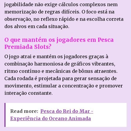
jogabilidade não exige cálculos complexos nem
memorização de regras difíceis. O foco está na
observação, no reflexo rápido e na escolha correta
dos alvos em cada situação.
O que mantém os jogadores em Pesca
Premiada Slots?
O jogo atrai e mantém os jogadores graças à
combinação harmoniosa de gráficos vibrantes,
ritmo contínuo e mecânicas de bônus atraentes.
Cada rodada é projetada para gerar sensação de
movimento, estimular a concentração e promover
interação constante.
Read more:
Pesca do Rei do Mar -
Experiência do Oceano Animada