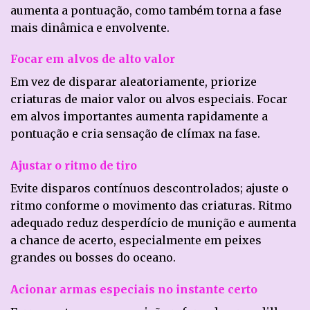
aumenta a pontuação, como também torna a fase
mais dinâmica e envolvente.
Focar em alvos de alto valor
Em vez de disparar aleatoriamente, priorize
criaturas de maior valor ou alvos especiais. Focar
em alvos importantes aumenta rapidamente a
pontuação e cria sensação de clímax na fase.
Ajustar o ritmo de tiro
Evite disparos contínuos descontrolados; ajuste o
ritmo conforme o movimento das criaturas. Ritmo
adequado reduz desperdício de munição e aumenta
a chance de acerto, especialmente em peixes
grandes ou bosses do oceano.
Acionar armas especiais no instante certo