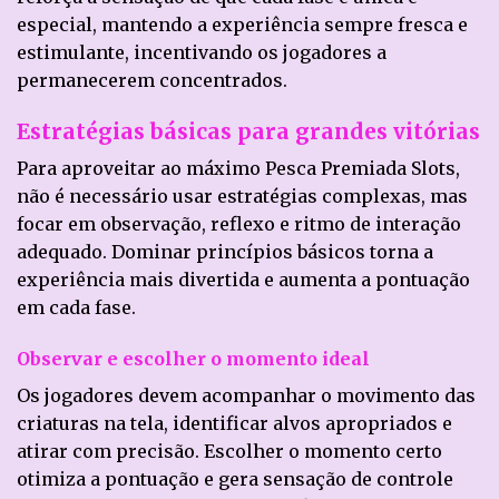
especial, mantendo a experiência sempre fresca e
estimulante, incentivando os jogadores a
permanecerem concentrados.
Estratégias básicas para grandes vitórias
Para aproveitar ao máximo Pesca Premiada Slots,
não é necessário usar estratégias complexas, mas
focar em observação, reflexo e ritmo de interação
adequado. Dominar princípios básicos torna a
experiência mais divertida e aumenta a pontuação
em cada fase.
Observar e escolher o momento ideal
Os jogadores devem acompanhar o movimento das
criaturas na tela, identificar alvos apropriados e
atirar com precisão. Escolher o momento certo
otimiza a pontuação e gera sensação de controle