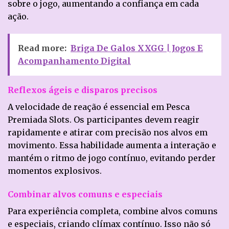
sobre o jogo, aumentando a confiança em cada
ação.
Read more:
Briga De Galos XXGG | Jogos E
Acompanhamento Digital
Reflexos ágeis e disparos precisos
A velocidade de reação é essencial em Pesca
Premiada Slots. Os participantes devem reagir
rapidamente e atirar com precisão nos alvos em
movimento. Essa habilidade aumenta a interação e
mantém o ritmo de jogo contínuo, evitando perder
momentos explosivos.
Combinar alvos comuns e especiais
Para experiência completa, combine alvos comuns
e especiais, criando clímax contínuo. Isso não só