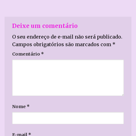
Deixe um comentário
O seu endereço de e-mail não será publicado.
Campos obrigatórios são marcados com
*
Comentário
*
Nome
*
E-mail
*