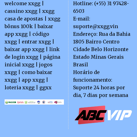
welcome xxgg |
Hotline:
(+55) 31 97428-
cassino xxgg | xxgg
6503
casa de apostas | xxgg
E-mail:
bônus 100k | baixar
suporte@xxgg.vin
app xxgg | código
Endereço:
Rua da Bahia
xxgg | entrar xxgg |
1805 Bairro Centro
baixar app xxgg | link
Cidade Belo Horizonte
de login xxgg | página
Estado Minas Gerais
inicial xxgg | jogos
Brasil
xxgg | como baixar
Horário de
xxgg | app xxgg |
funcionamento:
loteria xxgg | ggxx
Suporte 24 horas por
dia, 7 dias por semana