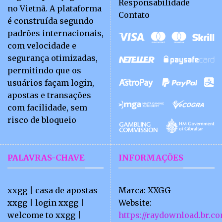
Responsabilidade
no Vietnã. A plataforma
Contato
é construída segundo
padrões internacionais,
com velocidade e
segurança otimizadas,
permitindo que os
usuários façam login,
apostas e transações
com facilidade, sem
risco de bloqueio
PALAVRAS-CHAVE
INFORMAÇÕES
xxgg | casa de apostas
Marca: XXGG
xxgg | login xxgg |
Website:
welcome to xxgg |
https://raydownload.br.c