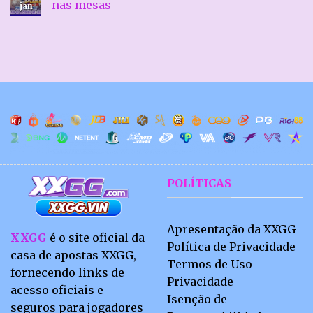
Surpresas
–
Baccarat
nas mesas
jan
Experiência
XXGG
do
–
Nenhum
Oceano
Jogo
comentário
Animada
De
em
Cartas
Poker
Clássico
Online
Com
XXGG
Ritmo
–
Envolvente
Desafio
de
raciocínio
nas
mesas
POLÍTICAS
Apresentação da XXGG
XXGG
é o site oficial da
Política de Privacidade
casa de apostas XXGG,
Termos de Uso
fornecendo links de
Privacidade
acesso oficiais e
Isenção de
seguros para jogadores