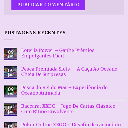
POSTAGENS RECENTES:
Loteria Power – Ganhe Prêmios
09
Empolgantes Fácil
jan
Nenhum
comentário
Pesca Premiada Slots – A Caça Ao Oceano
em
09
Loteria
Cheia De Surpresas
jan
Power
–
Nenhum
Ganhe
comentário
Pesca do Rei do Mar – Experiência do
Prêmios
em
09
Empolgantes
Pesca
Oceano Animada
jan
Fácil
Premiada
Slots
Nenhum
–
comentário
Baccarat XXGG – Jogo De Cartas Clássico
A
em
09
Caça
Pesca
Com Ritmo Envolvente
jan
Ao
do
Oceano
Rei
Nenhum
Cheia
do
comentário
Poker Online XXGG – Desafio de raciocínio
De
Mar
em
09