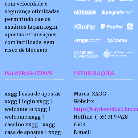
com velocidade e
segurança otimizadas,
permitindo que os
usuários façam login,
apostas e transações
com facilidade, sem
risco de bloqueio
PALAVRAS-CHAVE
INFORMAÇÕES
xxgg | casa de apostas
Marca: XXGG
xxgg | login xxgg |
Website:
welcome to xxgg |
https://raydownload.br.c
welcome xxgg |
Hotline:
(+55) 31 97428-
cassino xxgg | xxgg
6503
casa de apostas | xxgg
E-mail: