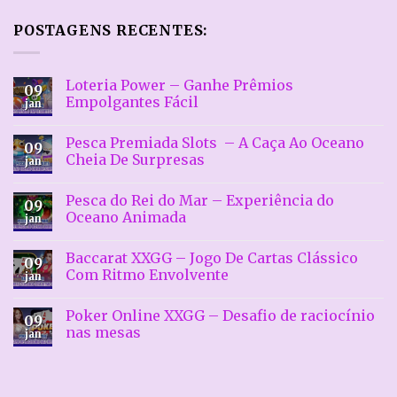
POSTAGENS RECENTES:
Loteria Power – Ganhe Prêmios
09
Empolgantes Fácil
jan
Nenhum
comentário
Pesca Premiada Slots – A Caça Ao Oceano
em
09
Loteria
Cheia De Surpresas
jan
Power
–
Nenhum
Ganhe
comentário
Pesca do Rei do Mar – Experiência do
Prêmios
em
09
Empolgantes
Pesca
Oceano Animada
jan
Fácil
Premiada
Slots
Nenhum
–
comentário
Baccarat XXGG – Jogo De Cartas Clássico
A
em
09
Caça
Pesca
Com Ritmo Envolvente
jan
Ao
do
Oceano
Rei
Nenhum
Cheia
do
comentário
Poker Online XXGG – Desafio de raciocínio
De
Mar
em
09
Surpresas
–
Baccarat
nas mesas
jan
Experiência
XXGG
do
–
Nenhum
Oceano
Jogo
comentário
Animada
De
em
Cartas
Poker
Clássico
Online