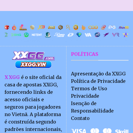
Com
XXGG
Ritmo
–
Envolvente
Desafio
de
raciocínio
nas
mesas
POLÍTICAS
Apresentação da XXGG
XXGG
é o site oficial da
Política de Privacidade
casa de apostas XXGG,
Termos de Uso
fornecendo links de
Privacidade
acesso oficiais e
Isenção de
seguros para jogadores
Responsabilidade
no Vietnã. A plataforma
Contato
é construída segundo
padrões internacionais,