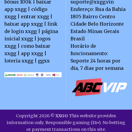
bônus 100k | baixar
suporte@xxgg.vin
app xxgg | código
Endereço:
Rua da Bahia
xxgg | entrar xxgg |
1805 Bairro Centro
baixar app xxgg | link
Cidade Belo Horizonte
de login xxgg | página
Estado Minas Gerais
inicial xxgg | jogos
Brasil
xxgg | como baixar
Horário de
xxgg | app xxgg |
funcionamento:
loteria xxgg | ggxx
Suporte 24 horas por
dia, 7 dias por semana
Copyright 2026 ©
XXGG
This website provides
information only. Responsible gaming (18+). No betting
or payment transactions on this site.